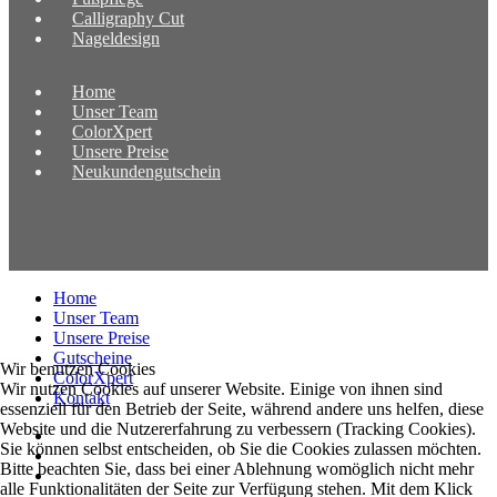
Calligraphy Cut
Nageldesign
Home
Unser Team
ColorXpert
Unsere Preise
Neukundengutschein
Home
Unser Team
Unsere Preise
Gutscheine
Wir benutzen Cookies
ColorXpert
Wir nutzen Cookies auf unserer Website. Einige von ihnen sind
Kontakt
essenziell für den Betrieb der Seite, während andere uns helfen, diese
Website und die Nutzererfahrung zu verbessern (Tracking Cookies).
Sie können selbst entscheiden, ob Sie die Cookies zulassen möchten.
Bitte beachten Sie, dass bei einer Ablehnung womöglich nicht mehr
alle Funktionalitäten der Seite zur Verfügung stehen. Mit dem Klick